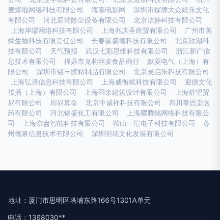
麦爆啦网络科技有限公司
海南电影网
深圳市探牌大众娱乐文化
有限公司
河北辰瑞除尘设备有限公司
北京洁婷科技有限公司
上海岸缪网络科技有限公司
上海兆庆圣商贸有限公司
广州市美
舜生物科技有限责任公司
长春富盛德科技有限公司
北京欣湖科
技有限公司
天气预报
武汉七彩思维科技有限公司
浙江新广信
息技术有限公司
福鼎市克莉丝麦食品商行
默菱电气（上海）有
限公司
深圳市铭丰胶粘制品有限公司
北京吴启乐科技有限公司
上海弘濡信息科技有限公司
上海威衡斌科技有限公司
迎德文化
传播（上海）有限公司
上海羽余建筑设计有限公司
上海舒望贸
易有限公司
周易算命
北京中诚祥科技有限公司
四川泰恩棠医
药有限公司
河北铭盛化工有限公司
上海耀腾铭网络科技有限公
司
上海奈盎智能科技有限公司
鞍山一瑄电子科技有限公司
苏
州德泉信息技术有限公司
深圳明瑞文化发展有限公司
地址：厦门市思明区塔埔东路166号1301A单元
电话：1368030**