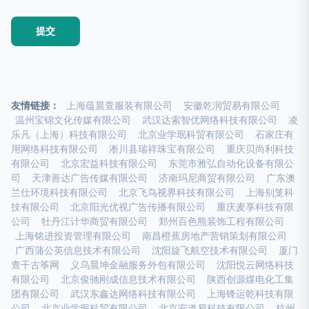
友情链接：
上海蕴晨萱服装有限公司
安徽乾润贸易有限公司
温州宝锦文化传媒有限公司
武汉达索智优网络科技有限公司
凌
乐凡（上海）科技有限公司
北京业学珉科贸有限公司
石家庄有
用网络科技有限公司
淅川县瑞祥珠宝有限公司
重庆贝尚利科技
有限公司
北京宏益科技有限公司
东莞市雅弘自动化设备有限公
司
天津善达广告传媒有限公司
济南玛尼商贸有限公司
广东澳
兰仕环境科技有限公司
北京飞鸟视界科技有限公司
上海别笼科
技有限公司
北京阳光优视广告传播有限公司
重庆麦享科技有限
公司
牡丹江计华商贸有限公司
郑州百色熊装饰工程有限公司
上海铭进投资管理有限公司
南昌橙蕉房地产营销策划有限公司
广西蒲公英信息技术有限公司
沈阳旋飞航空技术有限公司
厦门
查干古筝网
义乌晨坤金融服务外包有限公司
沈阳悦云网络科技
有限公司
北京俊驰刚成信息技术有限公司
陕西创源煤电化工集
团有限公司
武汉东鑫达网络科技有限公司
上海锋运乾科技有限
公司
北京业学珉科贸有限公司
北京安道易科技有限公司
杭州